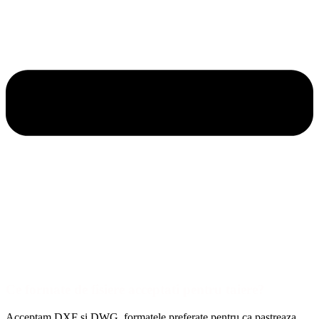
Ce formate de fisiere acceptati pentru taiere?
Acceptam DXF si DWG, formatele preferate pentru ca pastreaza