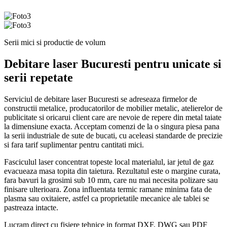
Serii mici si productie de volum
Debitare laser Bucuresti pentru unicate si
serii repetate
Serviciul de debitare laser Bucuresti se adreseaza firmelor de
constructii metalice, producatorilor de mobilier metalic, atelierelor de
publicitate si oricarui client care are nevoie de repere din metal taiate
la dimensiune exacta. Acceptam comenzi de la o singura piesa pana
la serii industriale de sute de bucati, cu aceleasi standarde de precizie
si fara tarif suplimentar pentru cantitati mici.
Fasciculul laser concentrat topeste local materialul, iar jetul de gaz
evacueaza masa topita din taietura. Rezultatul este o margine curata,
fara bavuri la grosimi sub 10 mm, care nu mai necesita polizare sau
finisare ulterioara. Zona influentata termic ramane minima fata de
plasma sau oxitaiere, astfel ca proprietatile mecanice ale tablei se
pastreaza intacte.
Lucram direct cu fisiere tehnice in format DXF, DWG sau PDF