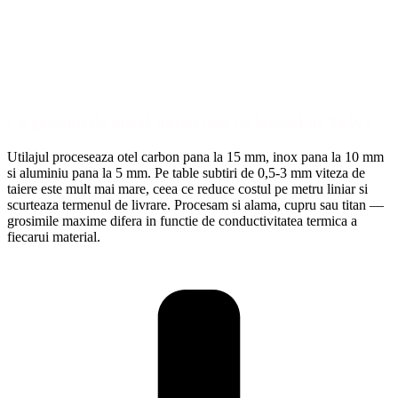
Ce grosimi de metal puteti taia cu laserul de 2kW?
Utilajul proceseaza otel carbon pana la 15 mm, inox pana la 10 mm
si aluminiu pana la 5 mm. Pe table subtiri de 0,5-3 mm viteza de
taiere este mult mai mare, ceea ce reduce costul pe metru liniar si
scurteaza termenul de livrare. Procesam si alama, cupru sau titan —
grosimile maxime difera in functie de conductivitatea termica a
fiecarui material.