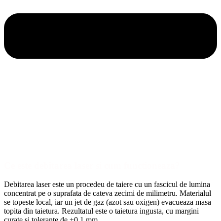
Ce este debitarea laser si cum functioneaza?
Debitarea laser este un procedeu de taiere cu un fascicul de lumina
concentrat pe o suprafata de cateva zecimi de milimetru. Materialul
se topeste local, iar un jet de gaz (azot sau oxigen) evacueaza masa
topita din taietura. Rezultatul este o taietura ingusta, cu margini
curate si tolerante de ±0,1 mm.