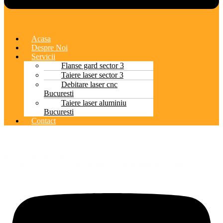
Acasa
Despre Noi
Servicii
Flanse gard sector 3
Taiere laser sector 3
Debitare laser cnc
Bucuresti
Taiere laser aluminiu
Bucuresti
Contact
Skip to content
888-123-4567
info@example.com
Icofont-facebook
Icofont-twitter
Icofont-instagram
Youtube