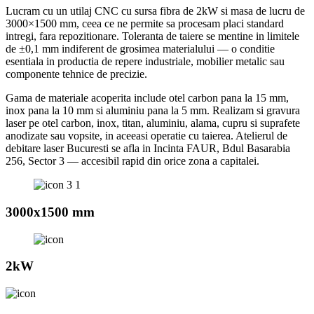
Lucram cu un utilaj CNC cu sursa fibra de 2kW si masa de lucru de
3000×1500 mm, ceea ce ne permite sa procesam placi standard
intregi, fara repozitionare. Toleranta de taiere se mentine in limitele
de ±0,1 mm indiferent de grosimea materialului — o conditie
esentiala in productia de repere industriale, mobilier metalic sau
componente tehnice de precizie.
Gama de materiale acoperita include otel carbon pana la 15 mm,
inox pana la 10 mm si aluminiu pana la 5 mm. Realizam si gravura
laser pe otel carbon, inox, titan, aluminiu, alama, cupru si suprafete
anodizate sau vopsite, in aceeasi operatie cu taierea. Atelierul de
debitare laser Bucuresti se afla in Incinta FAUR, Bdul Basarabia
256, Sector 3 — accesibil rapid din orice zona a capitalei.
3000x1500 mm
2kW